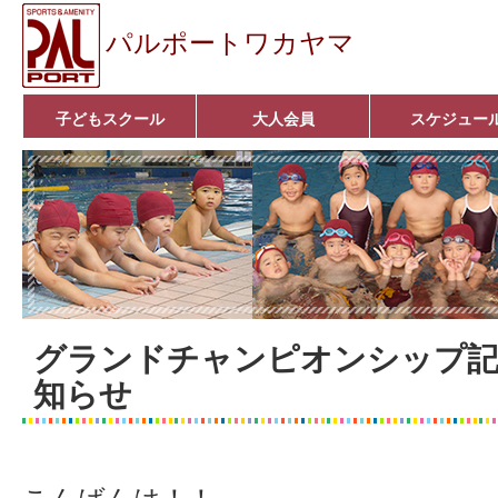
パルポートワカヤマ
子どもスクール
大人会員
スケジュー
ベビーコース
幼児コース
小学生コース
育成コース
選手コース
■入会案内■
いきいきコース
アクア遊悠クラブ
■入会案内■
グランドチャンピオンシップ記
知らせ