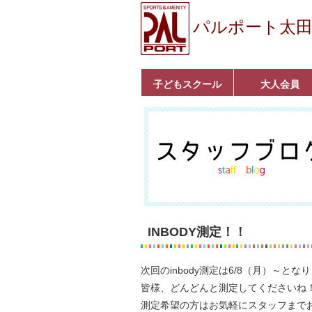
パルポート太
子どもスクール
大人会員
ベビーコース
幼児コース
小学生コース
育成コース
選手コース
キッズパーク(体操教
クラシックバレエ
ボルダリング
■入会案内
いきいきコース
トライアスロン
フィットネス
■入会案内
室)
INBODY測定！！
次回のinbody測定は6/8（月）～とな
皆様、どんどんと測定してくださいね
測定希望の方はお気軽にスタッフまで