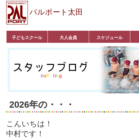
パルポート太田
子どもスクール
大人会員
スケジュール
ベビーコース
幼児コース
小学生コース
育成コース
選手コース
キッズパーク(体操教
クラシックバレエ
ボルダリング
■入会案内
いきいきコース
トライアスロン
フィットネス
■入会案内
室)
2026年の・・・
こんいちは！
中村です！