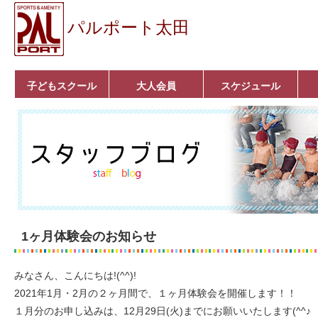
パルポート太田
子どもスクール
大人会員
スケジュール
ベビーコース
幼児コース
小学生コース
育成コース
選手コース
キッズパーク(体操教
クラシックバレエ
ボルダリング
■入会案内
いきいきコース
トライアスロン
フィットネス
■入会案内
室)
1ヶ月体験会のお知らせ
みなさん、こんにちは!(^^)!
2021年1月・2月の２ヶ月間で、１ヶ月体験会を開催します！！
１月分のお申し込みは、12月29日(火)までにお願いいたします(^^♪