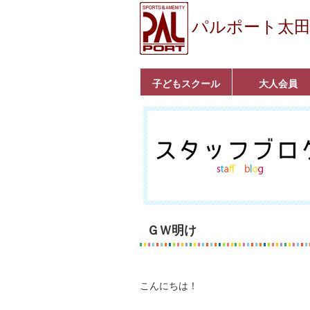
パルポート太
子どもスクール
大人会員
ベビーコース
幼児コース
小学生コース
育成コース
選手コース
キッズパーク(体操教
クラシックバレエ
ボルダリング
■入会案内
いきいきコース
トライアスロン
フィットネス
■入会案内
室)
ＧＷ明け
こんにちは！