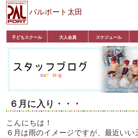
パルポート太田
子どもスクール
大人会員
スケジュール
ベビーコース
幼児コース
小学生コース
育成コース
選手コース
キッズパーク(体操教
クラシックバレエ
ボルダリング
■入会案内
いきいきコース
トライアスロン
フィットネス
■入会案内
室)
６月に入り・・・
こんにちは！
６月は雨のイメージですが、最近いい