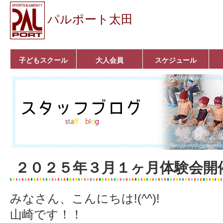
パルポート太田
子どもスクール
大人会員
スケジュール
ベビーコース
幼児コース
小学生コース
育成コース
選手コース
キッズパーク(体操教
クラシックバレエ
ボルダリング
■入会案内
いきいきコース
トライアスロン
フィットネス
■入会案内
室)
２０２５年３月１ヶ月体験会開
みなさん、こんにちは!(^^)!
山崎です！！