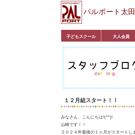
パルポート太
子どもスクール
大人会員
ベビーコース
幼児コース
小学生コース
育成コース
選手コース
キッズパーク(体操教
クラシックバレエ
ボルダリング
■入会案内
いきいきコース
トライアスロン
フィットネス
■入会案内
室)
１２月組スタート！！
みなさん、こんにちは!(^^)!
山崎です！！
２０２４年最後の１ヶ月がスタートしま