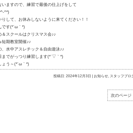
ないますので、練習で最後の仕上げをして
^*)
かりして、お休みしないように来てください！！
(*´ω｀*)
＆スクールはクリスマス会♪♪
短期教室開催♪♪
、水中アスレチック＆自由遊泳♪♪
でがっつり練習します(*´▽｀*)
～(*´ω｀*)
投稿日: 2024年12月3日
|
お知らせ
,
スタッフブロ
次のページ