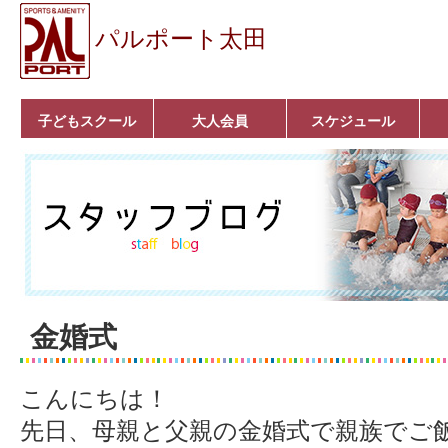
パルポート太田
子どもスクール
大人会員
スケジュール
ベビーコース
幼児コース
小学生コース
育成コース
選手コース
キッズパーク(体操教
クラシックバレエ
ボルダリング
■入会案内
いきいきコース
トライアスロン
フィットネス
■入会案内
室)
金婚式
こんにちは！
先日、母親と父親の金婚式で親族でご