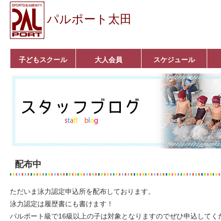
パルポート太田
子どもスクール
大人会員
スケジュール
ベビーコース
幼児コース
小学生コース
育成コース
選手コース
キッズパーク(体操教
クラシックバレエ
ボルダリング
■入会案内
いきいきコース
トライアスロン
フィットネス
■入会案内
室)
配布中
ただいま泳力認定申込所を配布しております。
泳力認定は履歴書にも書けます！
パルポート級で16級以上の子は対象となりますのでぜひ申込してく