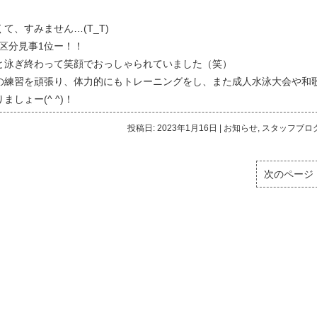
、すみません…(T_T)
歳区分見事1位ー！！
と泳ぎ終わって笑顔でおっしゃられていました（笑）
の練習を頑張り、体力的にもトレーニングをし、また成人水泳大会や和
しょー(^ ^)！
投稿日: 2023年1月16日
|
お知らせ
,
スタッフブロ
次のページ