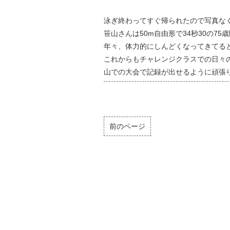
泳ぎ終わってすぐ帰られたので写真なくて
笹山さんは50m自由形で34秒30の75
年々、体力的にしんどくなってきてる
これからもチャレンジクラスでの日々
山での大会で記録が出せるように頑張りま
前のページ