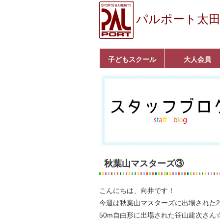
パルポート太
子どもスクール
大人会員
ベビーコース
幼児コース
小学生コース
育成コース
選手コース
キッズパーク(体操教
クラシックバレエ
ボルダリング
■入会案内
いきいきコース
トライアスロン
フィットネス
■入会案内
室)
秋葉山マスターズ③
こんにちは、向井です！
今週は秋葉山マスターズに出場された2人
50m自由形に出場された笹山建次さん