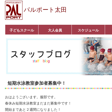
パルポート太田
子どもスクール
大人会員
スケジュール
ベビーコース
幼児コース
小学生コース
育成コース
選手コース
キッズパーク(体操教
クラシックバレエ
ボルダリング
■入会案内
いきいきコース
トライアスロン
フィットネス
■入会案内
室)
短期水泳教室参加者募集中！
おはようございます。服部です。
春休み短期水泳教室まだまだ募集中です！
開始まであと２週間になりました！