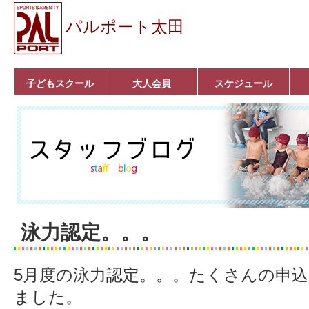
パルポート太田
子どもスクール
大人会員
スケジュール
ベビーコース
幼児コース
小学生コース
育成コース
選手コース
キッズパーク(体操教
クラシックバレエ
ボルダリング
■入会案内
いきいきコース
トライアスロン
フィットネス
■入会案内
室)
泳力認定。。。
5月度の泳力認定。。。たくさんの申
ました。