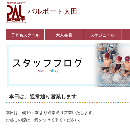
パルポート太田
子どもスクール
大人会員
スケジュール
ベビーコース
幼児コース
小学生コース
育成コース
選手コース
キッズパーク(体操教
クラシックバレエ
ボルダリング
■入会案内
いきいきコース
トライアスロン
フィットネス
■入会案内
室)
本日は、通常通り営業します
本日は、朝10：00より通常通り営業いたします。
お越しの際は、気をつけて来てください。