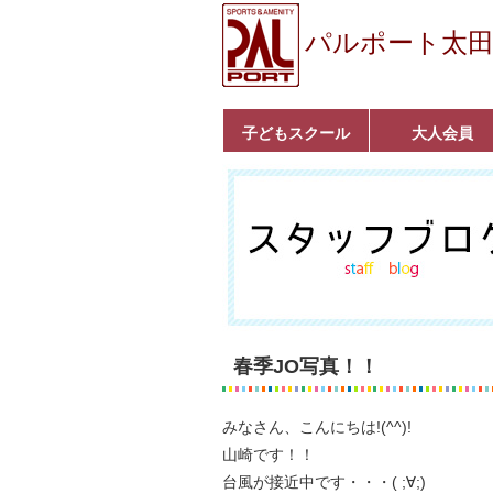
パルポート太
子どもスクール
大人会員
ベビーコース
幼児コース
小学生コース
育成コース
選手コース
キッズパーク(体操教
クラシックバレエ
ボルダリング
■入会案内
いきいきコース
トライアスロン
フィットネス
■入会案内
室)
春季JO写真！！
みなさん、こんにちは!(^^)!
山崎です！！
台風が接近中です・・・( ;∀;)