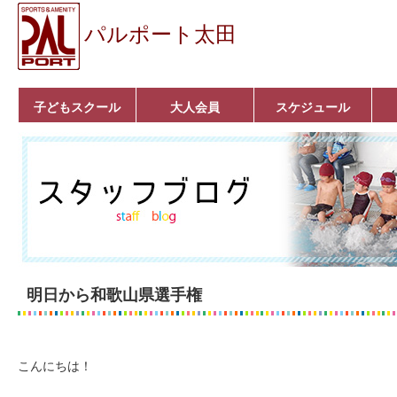
パルポート太田
子どもスクール
大人会員
スケジュール
ベビーコース
幼児コース
小学生コース
育成コース
選手コース
キッズパーク(体操教
クラシックバレエ
ボルダリング
■入会案内
いきいきコース
トライアスロン
フィットネス
■入会案内
室)
明日から和歌山県選手権
こんにちは！