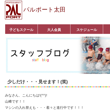
パルポート太田
子どもスクール
大人会員
スケジュール
ベビーコース
幼児コース
小学生コース
育成コース
選手コース
キッズパーク(体操教
クラシックバレエ
ボルダリング
■入会案内
いきいきコース
トライアスロン
フィットネス
■入会案内
室)
少しだけ・・・見せます！(笑)
みなさん、こんにちは!(^^)!
山﨑です！！
マシンの入れ替えも・・・着々と進行中です！！！