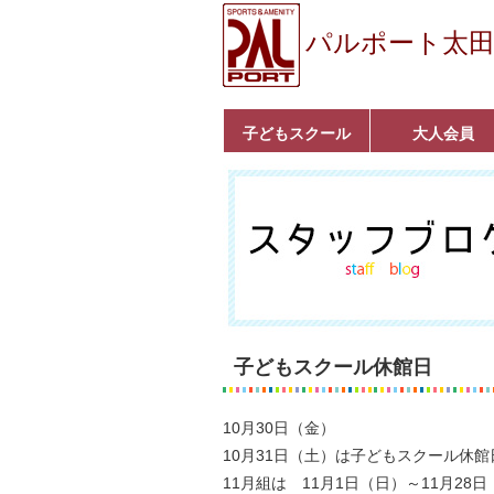
パルポート太
子どもスクール
大人会員
ベビーコース
幼児コース
小学生コース
育成コース
選手コース
キッズパーク(体操教
クラシックバレエ
ボルダリング
■入会案内
いきいきコース
トライアスロン
フィットネス
■入会案内
室)
子どもスクール休館日
10月30日（金）
10月31日（土）は子どもスクール休館
11月組は 11月1日（日）～11月2