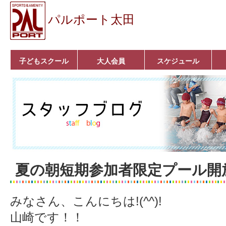
パルポート太田
子どもスクール
大人会員
スケジュール
ベビーコース
幼児コース
小学生コース
育成コース
選手コース
キッズパーク(体操教
クラシックバレエ
ボルダリング
■入会案内
いきいきコース
トライアスロン
フィットネス
■入会案内
室)
夏の朝短期参加者限定プール開
みなさん、こんにちは!(^^)!
山崎です！！