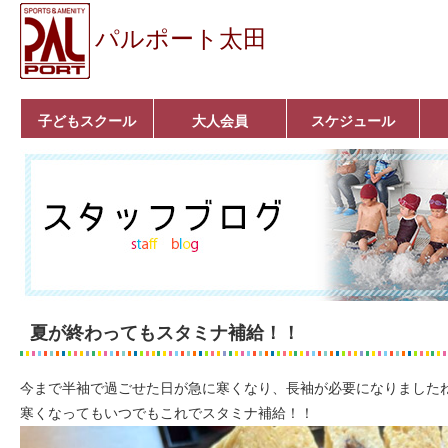
パルポート太田
子どもスクール
大人会員
スケジュール
ベビーコース
幼児コース
小学生コース
育成コース
選手コース
キッズパーク(体操教
クラシックバレエ
ボルダリング
■入会案内
いきいきコース
トライアスロン
フィットネス
■入会案内
室)
夏が終わってもスタミナ補給！！
今まで半袖で過ごせた日が急に寒くなり、長袖が必要になりました
寒くなってもいつでもこれでスタミナ補給！！