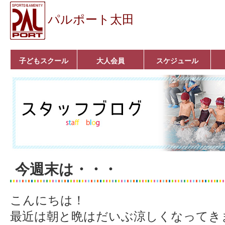
パルポート太田
子どもスクール
大人会員
スケジュール
ベビーコース
幼児コース
小学生コース
育成コース
選手コース
キッズパーク(体操教
クラシックバレエ
ボルダリング
■入会案内
いきいきコース
トライアスロン
フィットネス
■入会案内
室)
今週末は・・・
こんにちは！
最近は朝と晩はだいぶ涼しくなってき