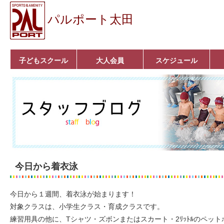
パルポート太田
子どもスクール
大人会員
スケジュール
ベビーコース
幼児コース
小学生コース
育成コース
選手コース
キッズパーク(体操教
クラシックバレエ
ボルダリング
■入会案内
いきいきコース
トライアスロン
フィットネス
■入会案内
室)
今日から着衣泳
今日から１週間、着衣泳が始まります！
対象クラスは、小学生クラス・育成クラスです。
練習用具の他に、Tシャツ・ズボンまたはスカート・2ﾘｯﾄﾙのペッ