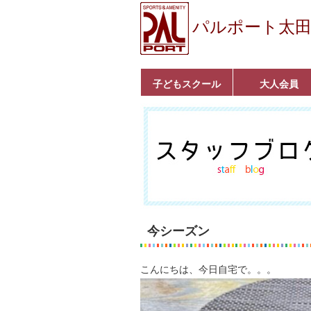
パルポート太
子どもスクール
大人会員
ベビーコース
幼児コース
小学生コース
育成コース
選手コース
キッズパーク(体操教
クラシックバレエ
ボルダリング
■入会案内
いきいきコース
トライアスロン
フィットネス
■入会案内
室)
今シーズン
こんにちは、今日自宅で。。。