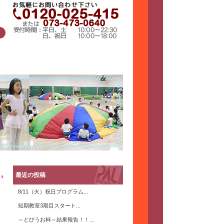
最近の投稿
8/11（火）祝日プログラム...
短期教室3期目スタート...
～とびうお杯～結果報告！！...