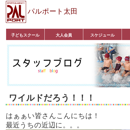
パルポート太田
子どもスクール
大人会員
スケジュール
ベビーコース
幼児コース
小学生コース
育成コース
選手コース
キッズパーク(体操教
クラシックバレエ
ボルダリング
■入会案内
いきいきコース
トライアスロン
フィットネス
■入会案内
室)
ワイルドだろう！！！
はぁぁい皆さんこんにちは！
最近うちの近辺に。。。