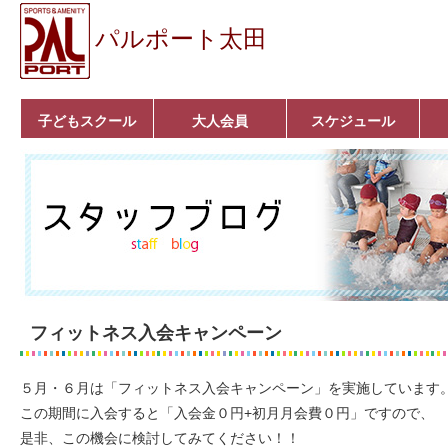
パルポート太田
子どもスクール
大人会員
スケジュール
ベビーコース
幼児コース
小学生コース
育成コース
選手コース
キッズパーク(体操教
クラシックバレエ
ボルダリング
■入会案内
いきいきコース
トライアスロン
フィットネス
■入会案内
室)
フィットネス入会キャンペーン
５月・６月は「フィットネス入会キャンペーン」を実施しています
この期間に入会すると「入会金０円+初月月会費０円」ですので、
是非、この機会に検討してみてください！！