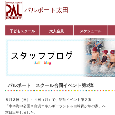
パルポート太田
子どもスクール
大人会員
スケジュール
ベビーコース
幼児コース
小学生コース
育成コース
選手コース
キッズパーク(体操教
クラシックバレエ
ボルダリング
■入会案内
いきいきコース
トライアスロン
フィットネス
■入会案内
室)
パルポート スクール合同イベント第2弾
８月３日（日）～４日（月）で、宿泊イベント第２弾
「串本海中公園＆白浜エネルギーランド＆白崎青少年の家」へ
本日出発しました。