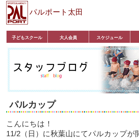
パルポート太田
子どもスクール
大人会員
スケジュール
ベビーコース
幼児コース
小学生コース
育成コース
選手コース
キッズパーク(体操教
クラシックバレエ
ボルダリング
■入会案内
いきいきコース
トライアスロン
フィットネス
■入会案内
室)
パルカップ
こんにちは！
11/2（日）に秋葉山にてパルカップ