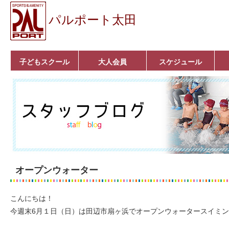
パルポート太田
子どもスクール
大人会員
スケジュール
ベビーコース
幼児コース
小学生コース
育成コース
選手コース
キッズパーク(体操教
クラシックバレエ
ボルダリング
■入会案内
いきいきコース
トライアスロン
フィットネス
■入会案内
室)
オープンウォーター
こんにちは！
今週末6月１日（日）は田辺市扇ヶ浜でオープンウォータースイミ