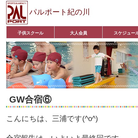
パルポート紀の川
子供スクール
大人会員
スケジュー
ベビーコース
幼児コース
小学生コース
育成コース
選手コース
キッズパーク(体操教室)
子どもダンス教室
■入会案内■
アクア悠々クラブ
いきいきコース
■入会案内■
GW合宿⑥
こんにちは、三浦です(^o^)