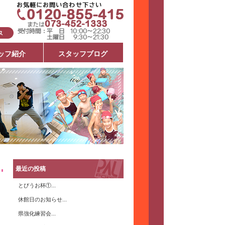
ッフ紹介
スタッフブログ
最近の投稿
とびうお杯①...
休館日のお知らせ...
県強化練習会...