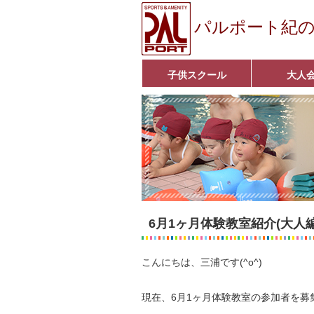
パルポート紀
子供スクール
大人
ベビーコース
幼児コース
小学生コース
育成コース
選手コース
キッズパーク(体操教室)
子どもダンス教室
■入会案内■
アクア悠々クラ
いきいきコース
■入会案内■
6月1ヶ月体験教室紹介(大人編
こんにちは、三浦です(^o^)
現在、6月1ヶ月体験教室の参加者を募