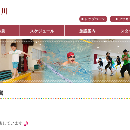
の川
会員
スケジュール
施設案内
スタ
ブ
)
集しています