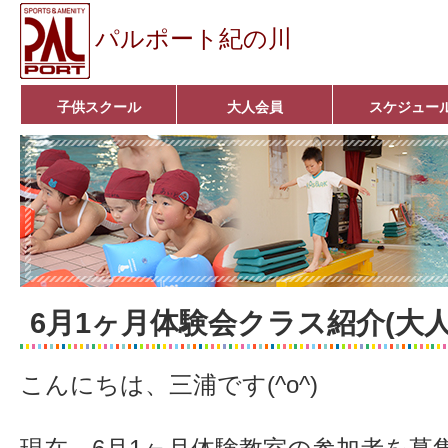
パルポート紀の川
子供スクール
大人会員
スケジュー
ベビーコース
幼児コース
小学生コース
育成コース
選手コース
キッズパーク(体操教室)
子どもダンス教室
■入会案内■
アクア悠々クラブ
いきいきコース
■入会案内■
6月1ヶ月体験会クラス紹介(大人
こんにちは、三浦です(^o^)