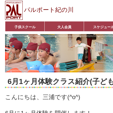
パルポート紀の川
子供スクール
大人会員
スケジュー
ベビーコース
幼児コース
小学生コース
育成コース
選手コース
キッズパーク(体操教室)
子どもダンス教室
■入会案内■
アクア悠々クラブ
いきいきコース
■入会案内■
6月1ヶ月体験クラス紹介(子ども
こんにちは、三浦です(^o^)