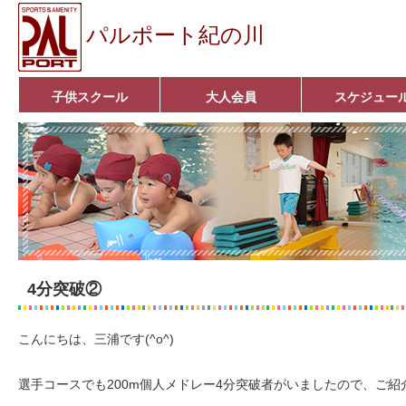
パルポート紀の川
子供スクール
大人会員
スケジュー
ベビーコース
幼児コース
小学生コース
育成コース
選手コース
キッズパーク(体操教室)
子どもダンス教室
■入会案内■
アクア悠々クラブ
いきいきコース
■入会案内■
4分突破②
こんにちは、三浦です(^o^)
選手コースでも200m個人メドレー4分突破者がいましたので、ご紹