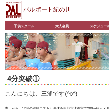
パルポート紀の川
子供スクール
大人会員
スケジュー
ベビーコース
幼児コース
小学生コース
育成コース
選手コース
キッズパーク(体操教室)
子どもダンス教室
■入会案内■
アクア悠々クラブ
いきいきコース
■入会案内■
4分突破①
こんにちは、三浦です(^o^)
本日から、12月の進級テストと冬休み短期水泳教室で200m個人メ