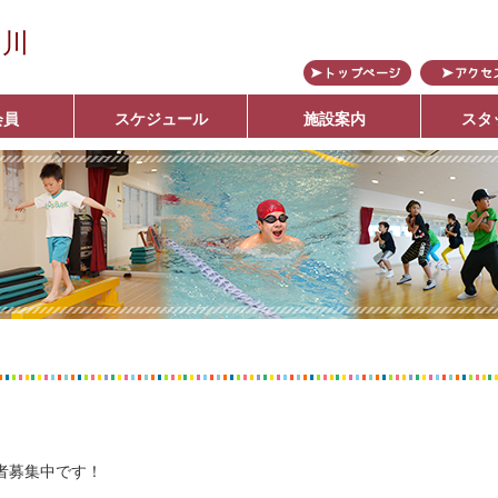
の川
会員
スケジュール
施設案内
スタ
ブ
者募集中です！