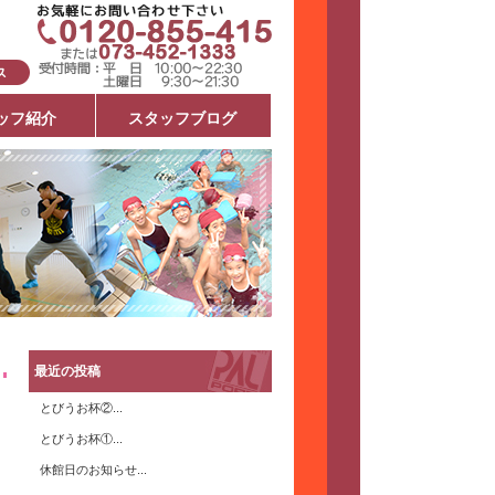
ッフ紹介
スタッフブログ
最近の投稿
とびうお杯②...
とびうお杯①...
休館日のお知らせ...