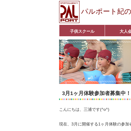
パルポート紀
子供スクール
大人
ベビーコース
幼児コース
小学生コース
育成コース
選手コース
キッズパーク(体操教室)
子どもダンス教室
■入会案内■
アクア悠々クラ
いきいきコース
■入会案内■
3月1ヶ月体験参加者募集中！
こんにちは、三浦です(^o^)
現在、3月に開催する1ヶ月体験の参加