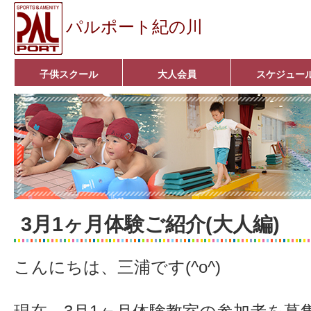
パルポート紀の川
子供スクール
大人会員
スケジュー
ベビーコース
幼児コース
小学生コース
育成コース
選手コース
キッズパーク(体操教室)
子どもダンス教室
■入会案内■
アクア悠々クラブ
いきいきコース
■入会案内■
3月1ヶ月体験ご紹介(大人編)
こんにちは、三浦です(^o^)