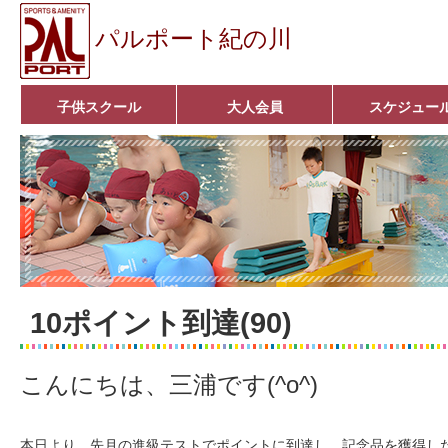
パルポート紀の川
子供スクール
大人会員
スケジュー
ベビーコース
幼児コース
小学生コース
育成コース
選手コース
キッズパーク(体操教室)
子どもダンス教室
■入会案内■
アクア悠々クラブ
いきいきコース
■入会案内■
10ポイント到達(90)
こんにちは、三浦です(^o^)
本日より、先月の進級テストでポイントに到達し、記念品を獲得し