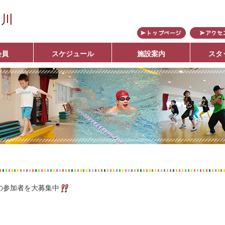
の川
会員
スケジュール
施設案内
スタ
ブ
の参加者を大募集中