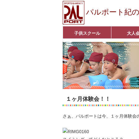
パルポート紀
子供スクール
大人
ベビーコース
幼児コース
小学生コース
育成コース
選手コース
キッズパーク(体操教室)
子どもダンス教室
■入会案内■
アクア悠々クラ
いきいきコース
■入会案内■
１ヶ月体験会！！
さぁ、パルポートは今、１ヶ月体験会