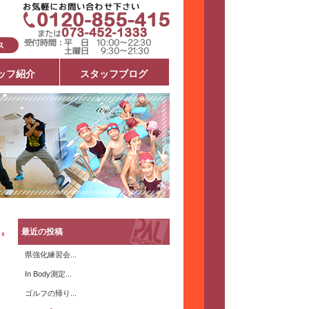
ッフ紹介
スタッフブログ
最近の投稿
県強化練習会...
In Body測定...
ゴルフの帰り...