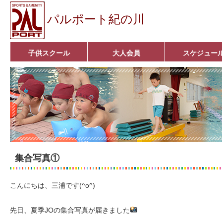
パルポート紀の川
子供スクール
大人会員
スケジュー
ベビーコース
幼児コース
小学生コース
育成コース
選手コース
キッズパーク(体操教室)
子どもダンス教室
■入会案内■
アクア悠々クラブ
いきいきコース
■入会案内■
集合写真①
こんにちは、三浦です(^o^)
先日、夏季JOの集合写真が届きました