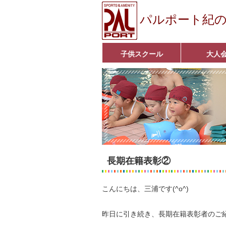
パルポート紀
子供スクール
大人
ベビーコース
幼児コース
小学生コース
育成コース
選手コース
キッズパーク(体操教室)
子どもダンス教室
■入会案内■
アクア悠々クラ
いきいきコース
■入会案内■
長期在籍表彰②
こんにちは、三浦です(^o^)
昨日に引き続き、長期在籍表彰者のご