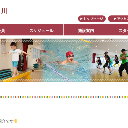
の川
会員
スケジュール
施設案内
スタ
ブ
紹介です