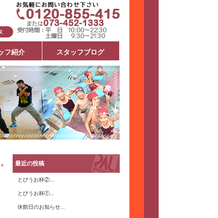
ッフ紹介
スタッフブログ
最近の投稿
とびうお杯②...
とびうお杯①...
休館日のお知らせ...