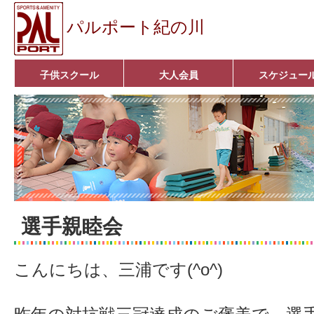
パルポート紀の川
子供スクール
大人会員
スケジュー
ベビーコース
幼児コース
小学生コース
育成コース
選手コース
キッズパーク(体操教室)
子どもダンス教室
■入会案内■
アクア悠々クラブ
いきいきコース
■入会案内■
選手親睦会
こんにちは、三浦です(^o^)