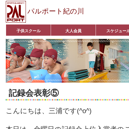
パルポート紀の川
子供スクール
大人会員
スケジュー
ベビーコース
幼児コース
小学生コース
育成コース
選手コース
キッズパーク(体操教室)
子どもダンス教室
■入会案内■
アクア悠々クラブ
いきいきコース
■入会案内■
記録会表彰⑤
こんにちは、三浦です(^o^)