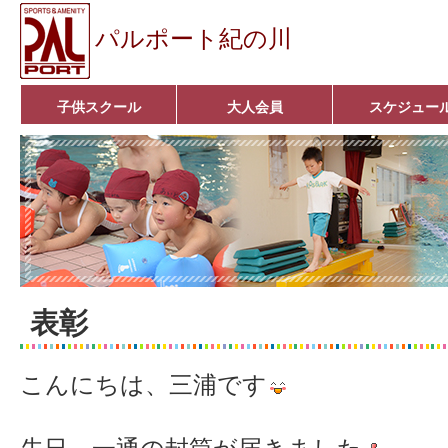
パルポート紀の川
子供スクール
大人会員
スケジュー
ベビーコース
幼児コース
小学生コース
育成コース
選手コース
キッズパーク(体操教室)
子どもダンス教室
■入会案内■
アクア悠々クラブ
いきいきコース
■入会案内■
表彰
こんにちは、三浦です