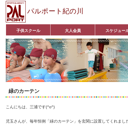
パルポート紀の川
子供スクール
大人会員
スケジュー
ベビーコース
幼児コース
小学生コース
育成コース
選手コース
キッズパーク(体操教室)
子どもダンス教室
■入会案内■
アクア悠々クラブ
いきいきコース
■入会案内■
緑のカーテン
こんにちは、三浦です(^o^)
児玉さんが、毎年恒例「緑のカーテン」を玄関に設置してくれまし