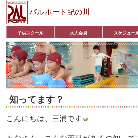
パルポート紀の川
子供スクール
大人会員
スケジュー
ベビーコース
幼児コース
小学生コース
育成コース
選手コース
キッズパーク(体操教室)
子どもダンス教室
■入会案内■
アクア悠々クラブ
いきいきコース
■入会案内■
知ってます？
こんにちは、三浦です