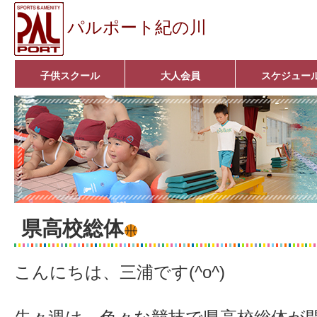
パルポート紀の川
子供スクール
大人会員
スケジュー
ベビーコース
幼児コース
小学生コース
育成コース
選手コース
キッズパーク(体操教室)
子どもダンス教室
■入会案内■
アクア悠々クラブ
いきいきコース
■入会案内■
県高校総体
こんにちは、三浦です(^o^)