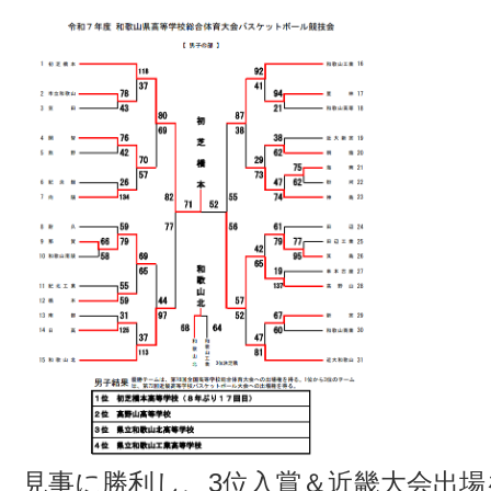
見事に勝利し、3位入賞＆近畿大会出