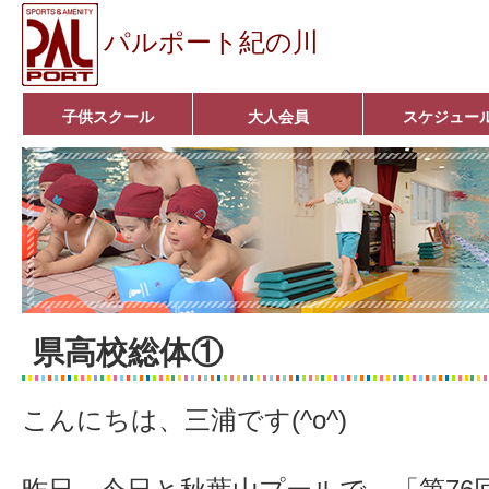
パルポート紀の川
子供スクール
大人会員
スケジュー
ベビーコース
幼児コース
小学生コース
育成コース
選手コース
キッズパーク(体操教室)
子どもダンス教室
■入会案内■
アクア悠々クラブ
いきいきコース
■入会案内■
県高校総体①
こんにちは、三浦です(^o^)