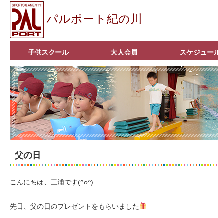
パルポート紀の川
子供スクール
大人会員
スケジュー
ベビーコース
幼児コース
小学生コース
育成コース
選手コース
キッズパーク(体操教室)
子どもダンス教室
■入会案内■
アクア悠々クラブ
いきいきコース
■入会案内■
父の日
こんにちは、三浦です(^o^)
先日、父の日のプレゼントをもらいました