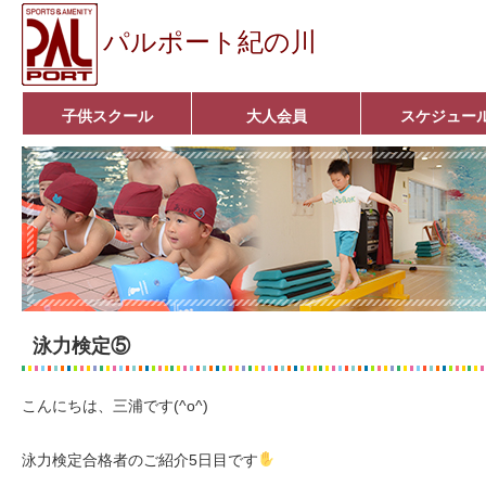
パルポート紀の川
子供スクール
大人会員
スケジュー
ベビーコース
幼児コース
小学生コース
育成コース
選手コース
キッズパーク(体操教室)
子どもダンス教室
■入会案内■
アクア悠々クラブ
いきいきコース
■入会案内■
泳力検定⑤
こんにちは、三浦です(^o^)
泳力検定合格者のご紹介5日目です