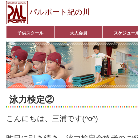
パルポート紀の川
子供スクール
大人会員
スケジュー
ベビーコース
幼児コース
小学生コース
育成コース
選手コース
キッズパーク(体操教室)
子どもダンス教室
■入会案内■
アクア悠々クラブ
いきいきコース
■入会案内■
泳力検定②
こんにちは、三浦です(^o^)